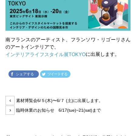
南フランスのアーティスト、フランソワ・リゴーリさん
のアートインテリアで、
に出展します。
インテリアライフスタイル展TOKYO
シェアする
ツイートする
投
前
‹
素材博覧会6/５(木)〜6/７ (土)に出展します。
稿
の
次
›
臨時休業のお知らせ 6/17(tue)~21(sat)まで
ナ
投
の
ビ
稿:
投
ゲ
稿:
ー