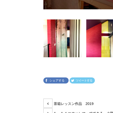
シェアする
ツイートする
投
前
‹
茶箱レッスン作品 2019
稿
の
次
›