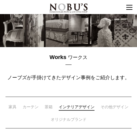
togg
navi
Works
ワークス
ノーブズが手掛けてきた
デザイン事例を
ご紹介します。
家具
カーテン
茶箱
インテリアデザイン
その他デザイン
オリジナルブランド