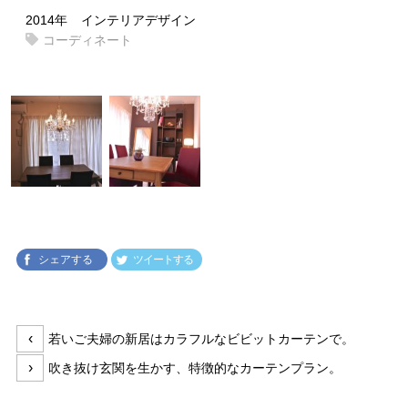
2014年
インテリアデザイン
コーディネート
シェアする
ツイートする
投
前
‹
若いご夫婦の新居はカラフルなビビットカーテンで。
稿
の
次
›
吹き抜け玄関を生かす、特徴的なカーテンプラン。
ナ
投
の
ビ
稿:
投