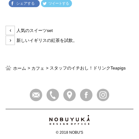
シェアする
ツイートする
投
前
‹
人気のスイーツset
稿
の
次
›
新しいイギリスの紅茶を試飲。
ナ
投
の
ビ
稿:
投
ゲ
稿:
ー
スタッフのイチおし！ドリンクTeapigs
ホーム
カフェ
シ
ョ
ン
© 2018 NOBU'S