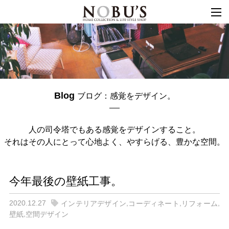
togg
navi
Blog
ブログ：感覚をデザイン。
人の司令塔でもある
感覚をデザインすること。
それはその人にとって心地よく、
やすらげる、
豊かな空間。
今年最後の壁紙工事。
2020.12.27
,
,
,
インテリアデザイン
コーディネート
リフォーム
,
壁紙
空間デザイン