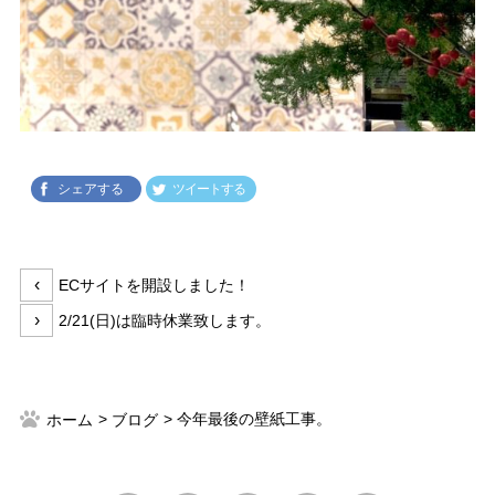
シェアする
ツイートする
投
前
‹
ECサイトを開設しました！
稿
の
次
›
2/21(日)は臨時休業致します。
ナ
投
の
ビ
稿:
投
ゲ
稿:
ー
今年最後の壁紙工事。
ホーム
ブログ
シ
ョ
ン