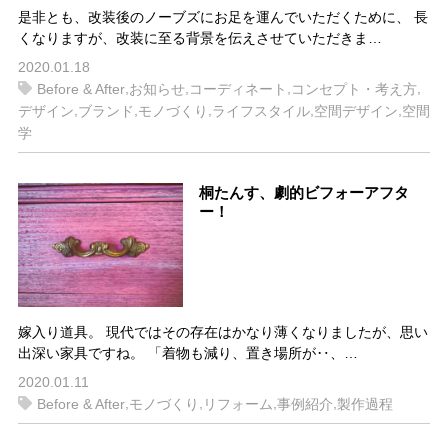
是非とも、改装後のノーブズにお足を運んでいただくために、 長
くなりますが、改装に至る背景を伝えさせていただきま…
2020.01.18
,
,
,
,
Before & After
お知らせ
コーディネート
コンセプト・考え方
,
,
,
,
,
デザイン
ブランド
モノづくり
ライフスタイル
空間デザイン
空間
学
桐たんす、劇的ビフォーアフタ
ー！
嫁入り道具。 現代ではその存在はかなり薄くなりましたが、思い
出深い家具ですね。 「着物も減り、置き場所が‥、…
2020.01.11
,
,
,
,
Before & After
モノづくり
リフォーム
事例紹介
製作過程