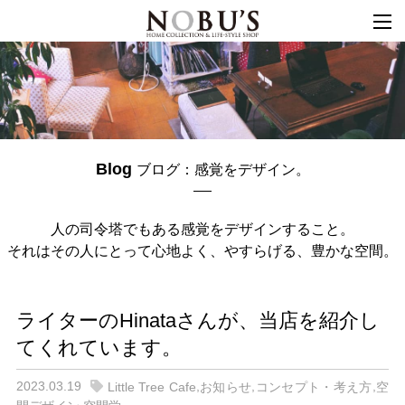
togg
navi
Blog
ブログ：感覚をデザイン。
人の司令塔でもある
感覚をデザインすること。
それはその人にとって心地よく、
やすらげる、
豊かな空間。
ライターのHinataさんが、当店を紹介し
てくれています。
2023.03.19
,
,
,
Little Tree Cafe
お知らせ
コンセプト・考え方
空