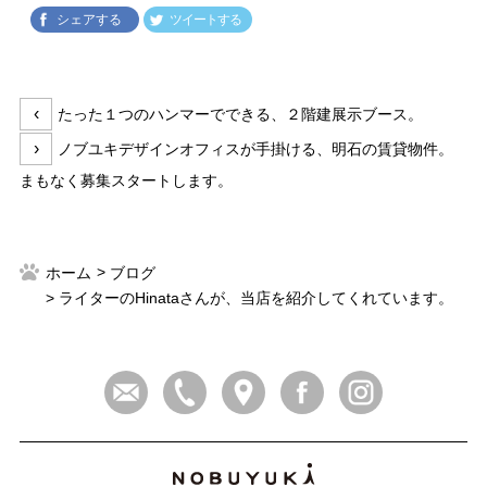
シェアする
ツイートする
投
前
‹
たった１つのハンマーでできる、２階建展示ブース。
稿
の
次
›
ノブユキデザインオフィスが手掛ける、明石の賃貸物件。
ナ
投
の
まもなく募集スタートします。
ビ
稿:
投
ゲ
稿:
ー
シ
ホーム
ブログ
ョ
ライターのHinataさんが、当店を紹介してくれています。
ン