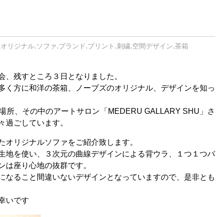
,
,
,
,
,
,
,
オリジナル
ソファ
ブランド
プリント
刺繍
空間デザイン
茶箱
会、残すところ３日となりました。
多く方に和洋の茶箱、ノーブズのオリジナル、デザインを知っ
、その中のアートサロン「MEDERU GALLARY SHU」さ
々過ごしています。
たオリジナルソファをご紹介致します。
生地を使い、３次元の曲線デザインによる背ウラ、１つ１つバ
ンは座り心地の抜群です。
になること間違いないデザインとなっていますので、是非とも
幸いです