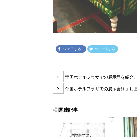
シェアする
ツイートする
投
前
‹
帝国ホテルプラザでの展示品を紹介
稿
の
次
›
ナ
投
帝国ホテルプラザでの展示会終了し
の
ビ
稿:
投
ゲ
稿:
関連記事
ー
シ
ョ
ン