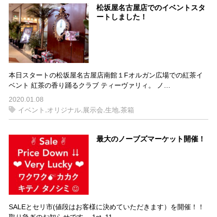
松坂屋名古屋店でのイベントスタ
ートしました！
本日スタートの松坂屋名古屋店南館１Fオルガン広場での紅茶イ
ベント 紅茶の香り踊るクラブ ティーヴァリィ。 ノ…
2020.01.08
,
,
,
,
イベント
オリジナル
展示会
生地
茶箱
最大のノーブズマーケット開催！
SALEとセリ市(値段はお客様に決めていただきます）を開催！！
取り急ぎのお知らせです。 1st 11…