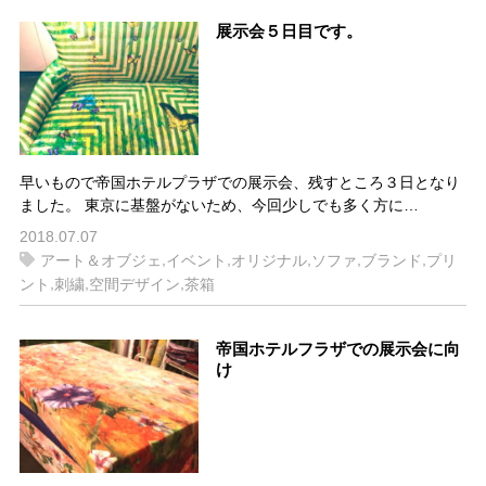
展示会５日目です。
早いもので帝国ホテルプラザでの展示会、残すところ３日となり
ました。 東京に基盤がないため、今回少しでも多く方に…
2018.07.07
,
,
,
,
,
アート＆オブジェ
イベント
オリジナル
ソファ
ブランド
プリ
,
,
,
ント
刺繍
空間デザイン
茶箱
帝国ホテルフラザでの展示会に向
け