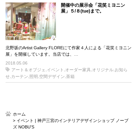
開催中の展示会「花笑ミヨニン
展」５/８(tue)まで。
北野坂のArtist Gallery FLOREにて作家４人による「花笑ミヨニン
展」を開催しています。当店では、…
2018.05.06
,
,
,
,
アート＆オブジェ
イベント
オーダー家具
オリジナル
お知ら
,
,
,
,
せ
カーテン
照明
空間デザイン
茶箱
ホーム
イベント | 神戸三宮のインテリアデザインショップ ノーブ
ズ NOBU'S