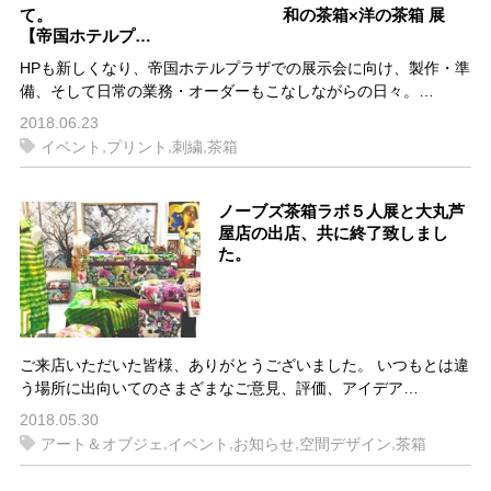
て。 和の茶箱×洋の茶箱 展
【帝国ホテルプ…
HPも新しくなり、帝国ホテルプラザでの展示会に向け、製作・準
備、そして日常の業務・オーダーもこなしながらの日々。…
2018.06.23
,
,
,
イベント
プリント
刺繍
茶箱
ノーブズ茶箱ラボ５人展と大丸芦
屋店の出店、共に終了致しまし
た。
ご来店いただいた皆様、ありがとうございました。 いつもとは違
う場所に出向いてのさまざまなご意見、評価、アイデア…
2018.05.30
,
,
,
,
アート＆オブジェ
イベント
お知らせ
空間デザイン
茶箱