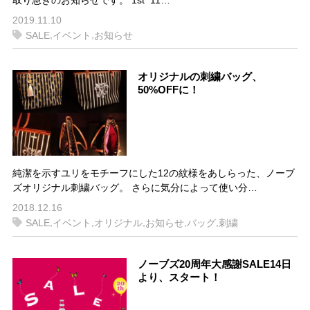
2019.11.10
,
,
SALE
イベント
お知らせ
オリジナルの刺繍バッグ、
50%OFFに！
純潔を示すユリをモチーフにした12の紋様をあしらった、ノーブ
ズオリジナル刺繍バッグ。 さらに気分によって使い分…
2018.12.16
,
,
,
,
,
SALE
イベント
オリジナル
お知らせ
バッグ
刺繍
ノーブズ20周年大感謝SALE14日
より、スタート！