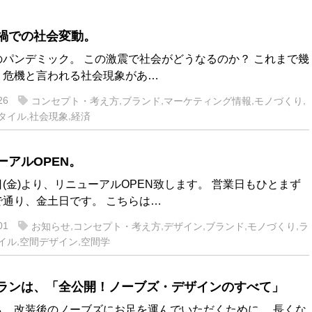
禍での社会変動。
のパンデミック。 この激震で社会がどうなるのか？ これまで幾
く危機と言われる社会現象があ…
26
,
,
,
,
コンセプト・考え方
ブランド
マーケティング情報
モノづくり
,
,
タイル
社会現象
経済
ーアルOPEN。
(金)より、リニューアルOPEN致します。 営業日もひとまず
で通り、金土日です。 こちらは…
01
,
,
,
,
,
お知らせ
コンセプト・考え方
デザイン
ブランド
モノづくり
ラ
,
,
イル
空間デザイン
空間学
ランは、「全公開！ノーブズ・デザインのすべて」
も、改装後のノーブズにお足を運んでいただくために、 長くな