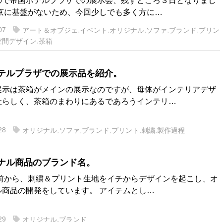
ので帝国ホテルプラザでの展示会、残すところ３日となりまし
東京に基盤がないため、今回少しでも多く方に…
07
,
,
,
,
,
アート＆オブジェ
イベント
オリジナル
ソファ
ブランド
プリン
,
空間デザイン
茶箱
テルプラザでの展示品を紹介。
展示は茶箱がメインの展示なのですが、母体がインテリアデザ
社らしく、茶箱のまわりにあるであろうインテリ…
28
,
,
,
,
,
オリジナル
ソファ
ブランド
プリント
刺繍
製作過程
ナル商品のブランド名。
前から、刺繍＆プリント生地をイチからデザインを起こし、オ
ル商品の開発をしています。 アイテムとし…
29
,
オリジナル
ブランド