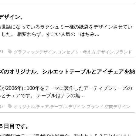
デザイン。
お世話になっているラクシュミー様の紙袋をデザインさせてい
ました。 相変わらず、すごい人気の「はちみ…
21
,
,
,
グラフィックデザイン
コンセプト・考え方
デザイン
ブランド
ズのオリジナル、シルエットテーブルとアイチェアを納
が2006年に100年をテーマに製作したアーティブシリーズの
ルとチェアです。 テーブルはナラの無…
27
,
,
,
,
,
オリジナル
チェア
テーブル
デザイン
ブランド
空間デザイン
５日目です。