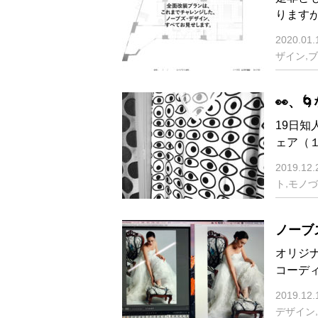
ります
2020.01.
,
ザイン
ブ
👀、
19日
ェア（１
2019.12.
,
ト
モノづ
ノーブ
オリジナ
コーディ
2019.12.
,
デザイン