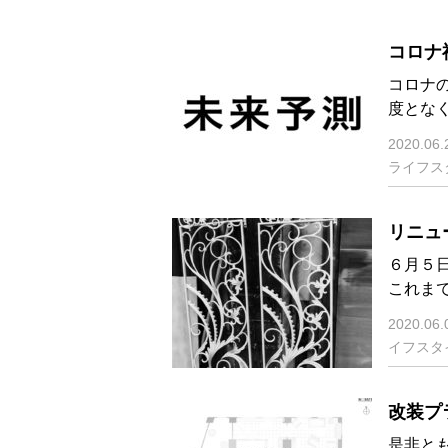
コロナ
コロナ
度とな
2020.06.
ライフス
リニュ
６月５日
これま
2020.06.
イフスタ
改装プ
是非と