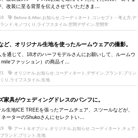
が、改装に至る背景を伝えさせていただきま…
18
,
,
,
,
Before & After
お知らせ
コーディネート
コンセプト・考え方
デ
,
,
,
,
ランド
モノづくり
ライフスタイル
空間デザイン
空間学
🌀など、オリジナル生地を使ったルームウェアの撮影。
知人を通じて、18才のハーフモデルさんにお願いして、ルームウ
mileファッション）の商品イ…
21
,
,
,
,
,
オリジナル
お知らせ
コーディネート
デザイン
ブランド
プリン
,
,
くり
ライフスタイル
生地
ズ家具がウェディングドレスのパンフに。
ル生地ICE TREEを張ったアームチェア、スツールなどが、
ネーターのShukoさんにセレクトい…
19
,
,
,
,
,
アート＆オブジェ
オリジナル
お知らせ
コーディネート
チェア
,
,
ブランド
プリント
生地